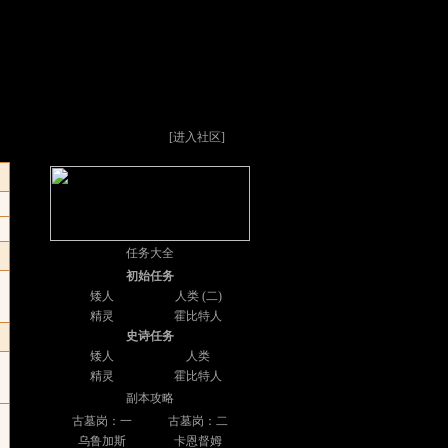
[
进入社区
]
任务大全
初始任务
矮人
人类
(二)
精灵
霍比特人
史诗任务
矮人
人类
精灵
霍比特人
副本攻略
古墓岗：一
古墓岗：二
乌鲁加斯
卡恩督姆