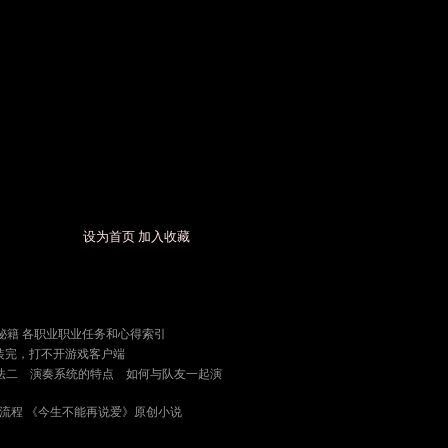
设为首页
加入收藏
秘籍
各职业职业任务和心得索引
装完，打不开游戏客户端
法二
演奏系统的特点
如何与队友一起演
务流程
《今生不能再说爱》原创小说