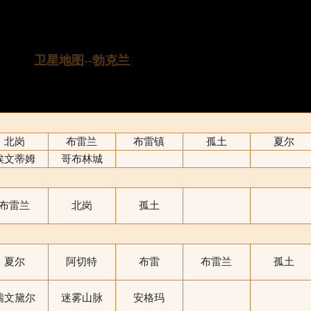
卫星地图--勃克兰
以下地图由17173收集制作，谢绝转载！
北岗
布雷兰
布雷镇
孤土
夏尔
埃文蒂姆
哥布林城
布雷兰
北岗
孤土
夏尔
阿切特
布雷
布雷兰
孤土
瑞文黛尔
迷雾山脉
安格玛