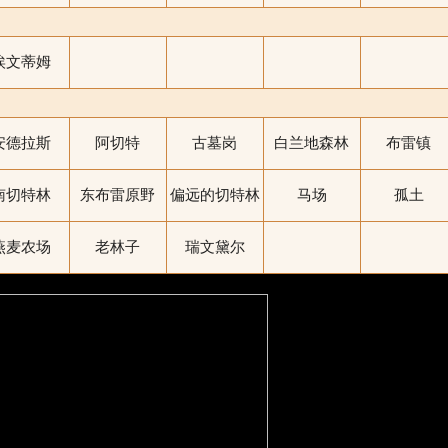
埃文蒂姆
安德拉斯
阿切特
古墓岗
白兰地森林
布雷镇
南切特林
东布雷原野
偏远的切特林
马场
孤土
燕麦农场
老林子
瑞文黛尔