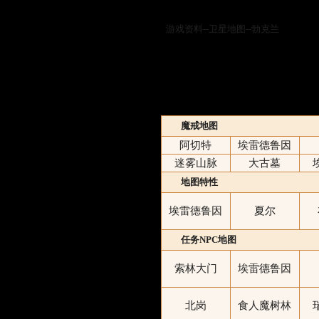
游戏资料--卫星地图--勃克兰
魔戒地图
阿切特
埃雷德鲁因
迷雾山脉
大古墓
地图特性
埃雷德鲁因
夏尔
任务NPC地图
索林大门
埃雷德鲁因
北岗
食人魔树林