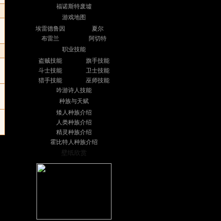
福诺斯特废墟
游戏地图
埃雷德鲁因
夏尔
布雷兰
阿切特
职业技能
盗贼技能
旗手技能
斗士技能
卫士技能
猎手技能
巫师技能
吟游诗人技能
种族与天赋
矮人种族介绍
人类种族介绍
精灵种族介绍
霍比特人种族介绍
壁纸欣赏