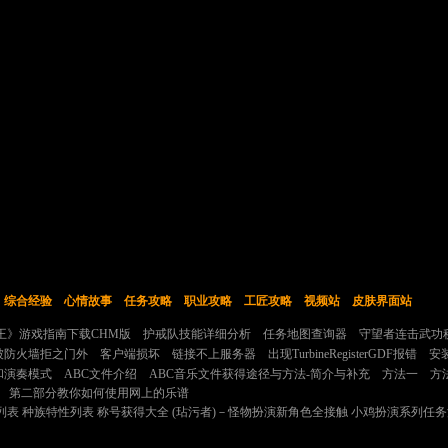
综合经验
心情故事
任务攻略
职业攻略
工匠攻略
视频站
皮肤界面站
王》游戏指南下载CHM版
护戒队技能详细分析
任务地图查询器
守望者连击武功
被防火墙拒之门外
客户端损坏
链接不上服务器
出现TurbineRegisterGDF报错
安
和演奏模式
ABC文件介绍
ABC音乐文件获得途径与方法-简介与补充
方法一
方
分
第二部分教你如何使用网上的乐谱
列表
种族特性列表
称号获得大全
(玷污者)－怪物扮演新角色全接触
小鸡扮演系列任