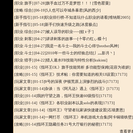
[职业:旗手]
[07-28]
旗手血过万不是梦想！！！
[雪色罂粟]
[攻略:综合]
[06-19]
5人也可以夺城杀暴君
[风的西少]
[新手指引]
[05-18]
职业排行榜-不知道玩什么职业的请看
[维纳斯2005]
[新手指引]
[05-18]
新手们快速升级之路
[冰度极点]
[职业:综合]
[04-27]
被人误导的职业~~~
[蚊♀子¨]
[职业:刺客]
[04-27]
讲讲剌客的故事~~
[╄零の红ぃ蝶╄]
[职业:斗士]
[04-27]
我是一名斗士---我的斗士心得!
[brother风神]
[职业:斗士]
[04-22]
2010年一些斗士的经验总结
[丿灬影月丶]
[职业:猎手]
[04-22]
猎人遁水FB技能与特性分析
[kukimi]
[职业
] [01-15]
《指环王OL》旗手技能简析 多功能型保姆
[花容为谁妍]
[攻略
] [01-15]
《指环王》技术帖：你需要知道的相关UI设置
[17173]
[玩家文章
] [01-15]
9号的深夜 伊顿荒原上演惨烈的战斗
[17173]
[玩家文章
] [01-14]
杂谈：当《阿凡达》遇上《指环王》
[17173]
[职业
] [01-14]
我的守望之路，指环王快速60级指引
[17173]
[职业
] [01-14]
《指环王》各职业副本以及solo的表现
[17173]
[玩家文章
] [01-14]
《指环王》守望者玩家谈快捷建设置
[石墙萧恩]
[玩家文章
] [01-14]
一网打尽 《指环王》单机游戏大合集
[阿卡铜墙铁壁
[攻略
] [01-14]
指环王隐藏任务21号大厅银行的秘密
[17173]
查看更