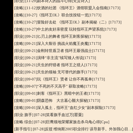
[职业
] [11-29]
副本诗人的战斗心得
[梵贡诗人]
[攻略
] [11-12]
饮酒的社团 《指环王》酒馆联盟入会指南
[17173]
[攻略
] [10-27]
《指环王OL》联合技按钮一览
[17173]
[攻略
] [10-27]
冒险好去处 《指环王OL》副本揭秘（二）
[17173]
[攻略
] [10-27]
中土的友好亲密度 玩转指环王声望系统
[17173]
[职业
] [09-21]
匕刃上的舞者 指环王刺客探秘
[17173]
[攻略
] [09-21]
深入大裂谷 挑战火焰魔王炎魔
[17173]
[职业
] [09-21]
金刚转世盾卫者 指环王最强战士
[17173]
[职业
] [09-21]
演绎“非主流”续写矮人传说
[17173]
[职业
] [09-21]
天生的狩猎者 指环王之猎人
[17173]
[职业
] [09-21]
天生的领袖 无可替代的旗手
[17173]
[职业
] [09-07]
玩《指环王》贤者 让你不再孤单
[17173]
[攻略
] [09-07]
“不死的不灭高手” 获取攻略
[17173]
[职业
] [09-01]
刺客《指环王》黑暗中的王者
[17173]
[攻略
] [09-01]
阴森恐怖 大古墓心颤大探秘
[17173]
[攻略
] [09-01]
深入孤土，指环王“血红少女”副本探险
[17173]
[职业:旗手]
[07-28]
笑看旗手血过万
[罂粟]
[攻略:综合]
[07-28]
巨鹰领地荣耀家族击杀乌龟心得
[Cpu]
[新手指引]
[07-28]
反驳 维纳斯2005职业排行 误导新手。外加我心目…