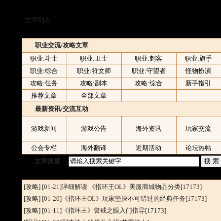
文章列表
职业交流/攻略文章
职业:斗士
职业:卫士
职业:刺客
职业:旗手
职业:综合
职业:符文师
职业:守望者
怪物扮演
攻略:任务
攻略:副本
攻略:综合
新手指引
推荐文章
全部文章
最新资讯/交流互动
海外资讯
玩家交流
游戏新闻
游戏公告
公会专栏
海外翻译
近期活动
论坛热帖
文章搜索
[攻略
] [01-21]
详细解读 《指环王OL》美服商城物品分类
[17173]
[攻略
] [01-20]
《指环王OL》玩家坚决不可错过的经典任务
[17173]
[攻略
] [01-11]
《指环王》警戒之眼入门指导
[17173]