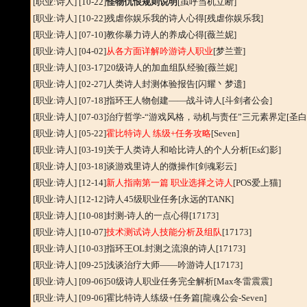
[职业:诗人]
[10-22]
怪物仇恨规则说明
[虽呼当机立断]
[职业:诗人]
[10-22]
残虐你娱乐我的诗人心得
[残虐你娱乐我]
[职业:诗人]
[07-10]
教你暴力诗人的养成心得
[薇兰妮]
[职业:诗人]
[04-02]
从各方面详解吟游诗人职业
[梦兰萱]
[职业:诗人]
[03-17]
20级诗人的加血组队经验
[薇兰妮]
[职业:诗人]
[02-27]
人类诗人封测体验报告
[闪耀丶梦遗]
[职业:诗人]
[07-18]
指环王人物创建——战斗诗人
[斗剑者公会]
[职业:诗人]
[07-03]
治疗哲学-“游戏风格，动机与责任”三元素界定
[圣
[职业:诗人]
[05-22]
霍比特诗人 练级+任务攻略
[Seven]
[职业:诗人]
[03-19]
关于人类诗人和哈比诗人的个人分析
[Es幻影]
[职业:诗人]
[03-18]
谈游戏里诗人的微操作
[剑魂彩云]
[职业:诗人]
[12-14]
新人指南第一篇 职业选择之诗人
[POS爱上猫]
[职业:诗人]
[12-12]
诗人45级职业任务
[永远的TANK]
[职业:诗人]
[10-08]
封测-诗人的一点心得
[17173]
[职业:诗人]
[10-07]
技术测试诗人技能分析及组队
[17173]
[职业:诗人]
[10-03]
指环王OL封测之流浪的诗人
[17173]
[职业:诗人]
[09-25]
浅谈治疗大师——吟游诗人
[17173]
[职业:诗人]
[09-06]
50级诗人职业任务完全解析
[Max冬雷震震]
[职业:诗人]
[09-06]
霍比特诗人练级+任务篇
[龍魂公会-Seven]