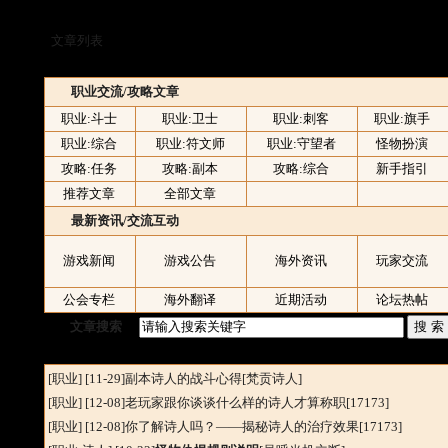
文章列表
职业交流/攻略文章
职业:斗士
职业:卫士
职业:刺客
职业:旗手
职业:综合
职业:符文师
职业:守望者
怪物扮演
攻略:任务
攻略:副本
攻略:综合
新手指引
推荐文章
全部文章
最新资讯/交流互动
海外资讯
玩家交流
游戏新闻
游戏公告
公会专栏
海外翻译
近期活动
论坛热帖
文章搜索
[职业
] [11-29]
副本诗人的战斗心得
[梵贡诗人]
[职业
] [12-08]
老玩家跟你谈谈什么样的诗人才算称职
[17173]
[职业
] [12-08]
你了解诗人吗？——揭秘诗人的治疗效果
[17173]