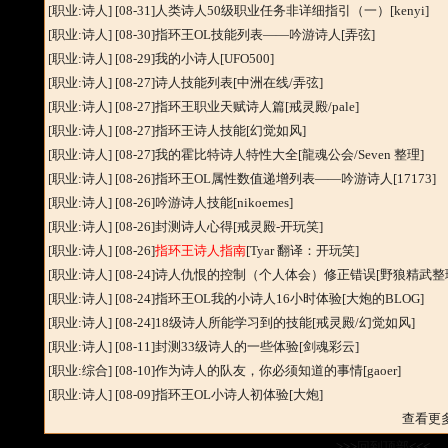
[职业:诗人]
[08-31]
人类诗人50级职业任务非详细指引（一）
[kenyi]
[职业:诗人]
[08-30]
指环王OL技能列表——吟游诗人
[弄弦]
[职业:诗人]
[08-29]
我的小诗人
[UFO500]
[职业:诗人]
[08-27]
诗人技能列表
[中洲在线/弄弦]
[职业:诗人]
[08-27]
指环王职业天赋诗人篇
[戒灵殿/pale]
[职业:诗人]
[08-27]
指环王诗人技能
[幻觉如风]
[职业:诗人]
[08-27]
我的霍比特诗人特性大全
[龍魂公会/Seven 整理]
[职业:诗人]
[08-26]
指环王OL属性数值递增列表——吟游诗人
[17173]
[职业:诗人]
[08-26]
吟游诗人技能
[nikoemes]
[职业:诗人]
[08-26]
封测诗人心得
[戒灵殿-开玩笑]
[职业:诗人]
[08-26]
指环王诗人指南
[Tyar 翻译：开玩笑]
[职业:诗人]
[08-24]
诗人仇恨的控制（个人体会）修正错误
[野狼精武整
[职业:诗人]
[08-24]
指环王OL我的小诗人16小时体验
[大炮的BLOG]
[职业:诗人]
[08-24]
18级诗人所能学习到的技能
[戒灵殿/幻觉如风]
[职业:诗人]
[08-11]
封测33级诗人的一些体验
[剑魂彩云]
[职业:综合]
[08-10]
作为诗人的队友，你必须知道的事情
[gaoer]
[职业:诗人]
[08-09]
指环王OL小诗人初体验
[大炮]
查看更
>>>
回到顶部
<<<